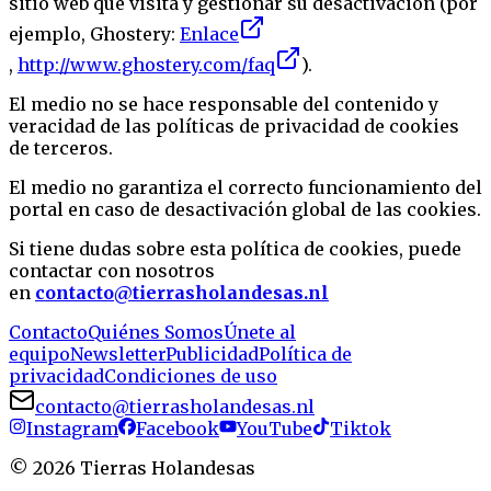
sitio web que visita y gestionar su desactivación (por
ejemplo, Ghostery:
Enlace
,
http://www.ghostery.com/faq
).
El medio no se hace responsable del contenido y
veracidad de las políticas de privacidad de cookies
de terceros.
El medio no garantiza el correcto funcionamiento del
portal en caso de desactivación global de las cookies.
Si tiene dudas sobre esta política de cookies, puede
contactar con nosotros
en
contacto@tierrasholandesas.nl
Contacto
Quiénes Somos
Únete al
equipo
Newsletter
Publicidad
Política de
privacidad
Condiciones de uso
contacto@tierrasholandesas.nl
Instagram
Facebook
YouTube
Tiktok
©
2026
Tierras Holandesas