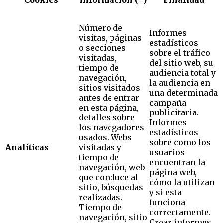
Número de
Informes
visitas, páginas
estadísticos
o secciones
sobre el tráfico
visitadas,
del sitio web, su
tiempo de
audiencia total y
navegación,
la audiencia en
sitios visitados
una determinada
antes de entrar
campaña
en esta página,
publicitaria.
detalles sobre
Informes
los navegadores
estadísticos
usados. Webs
sobre como los
Analíticas
visitadas y
usuarios
tiempo de
encuentran la
navegación, web
página web,
que conduce al
cómo la utilizan
sitio, búsquedas
y si esta
realizadas.
funciona
Tiempo de
correctamente.
navegación, sitio
Crear informes